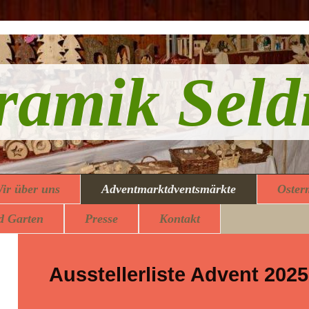
ramik Seld
ir über uns
Adventmarktdventsmärkte
Oster
d Garten
Presse
Kontakt
Ausstellerliste Advent 2025