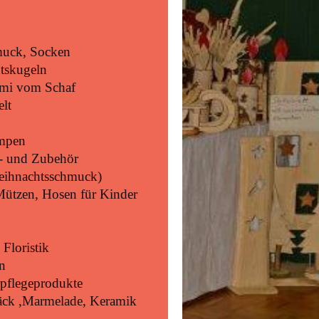
hmuck, Socken
tskugeln
ami vom Schaf
lt
ampen
e- und Zubehör
Weihnachtsschmuck)
Mützen, Hosen für Kinder
Floristik
en
pflegeprodukte
bäck ,Marmelade, Keramik