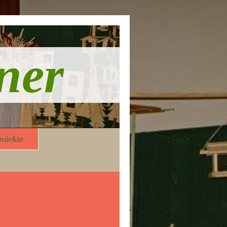
ner
märkte