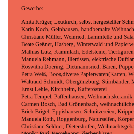
Gewerbe:
Anita Krüger, Leutkirch, selbst hergestellter Sc
Karin Koch, Gelnhausen, handbemalte Weihnach
Christiane Müller, Weinried, Lammfelle und Sal
Beate Geßner, Hasberg, Winterwald und Papierwe
Mathias Lutz, Kammlach, Edelsteine, Tierfiguren
Manuela Rehmann, Illertissen, elektrische Duftl
Roswitha Doering, Dietmannsried, Bären, Pupp
Petra Weiß, Boos,diverse Papierwaren(Karten, 
Waltraud Schmidt, Obergünzburg, Stirnbänder, 
Ernst Lehle, Kirchheim, Kafferösterei
Petra Tempel, Paffenhausen, Weihnachtskeramik
Carmen Bosch, Bad Grönenbach, weihnachtliche 
Erich Brigel, Eppishausen, Schnitzereien, Kripp
Manuela Roth, Roggenburg, Naturseifen, Körper
Christiane Seldner, Dietershofen, Weihnachtsge
Monika Puri, Nesselwang, Zierbenkissen