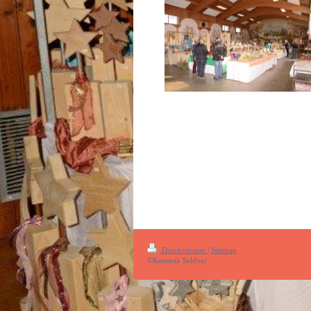
Druckversion
|
Sitemap
©Keramik Seldner